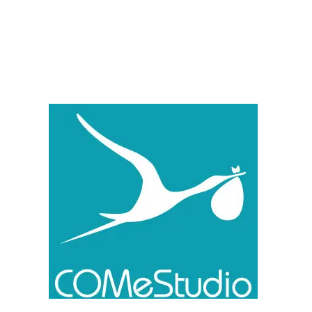
G comme Guideline :
structurer pour mieux
communiquer
21 mai 2026