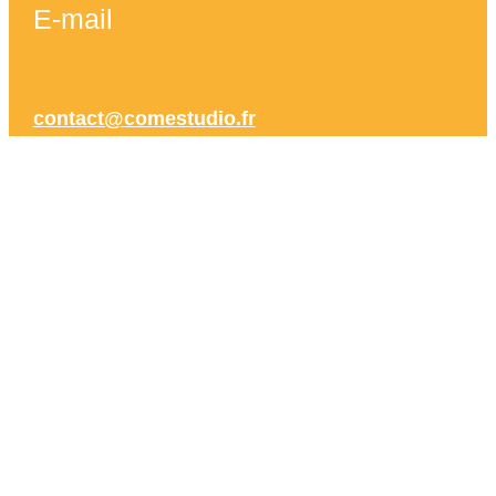
E-mail
contact@comestudio.fr
Site web COMeStudio
comestudio.fr
est le site officiel de COMeStudio dont le
siège social est situé à Perrigny-sur-Loire. La directrice
de la publication du site est Corinne Méjard, en sa
qualité de chef d'entreprise. Le site Internet a été créé
et est administré par
COMeStudio
. L’hébergement de
ce site est assuré par la société OVH SAS, dont le
siège social est 2 rue Kellermann - 59100 Roubaix.
Lire plus