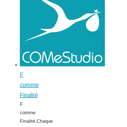
F
comme
Finalité
F
comme
Finalité.Chaque