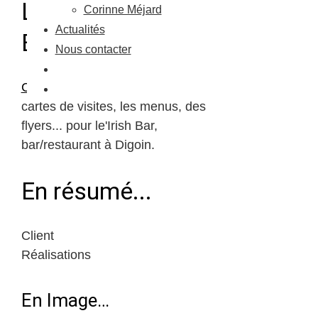
Logotype Irish
Corinne Méjard
Actualités
Bar
Nous contacter
COMeStudio
a créé le logo, les
cartes de visites, les menus, des
flyers... pour le'Irish Bar,
bar/restaurant à Digoin.
En résumé...
Client
Réalisations
En Image…