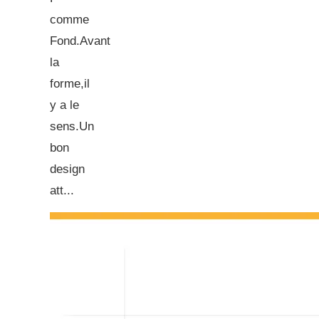
comme
Fond.Avant
la
forme,il
y a le
sens.Un
bon
design
att...