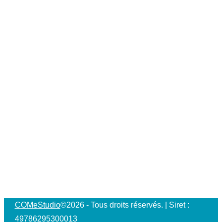
Evidence, équilibre et
effacement
7 mai 2026
Permanence téléphonique
Du lundi au vendredi :
Le matin :
10 h - 12 h
L'après-midi :
16 h - 19 h
Les autres plages horaires sont destinées au travail et
à notre concentration ;-)
COMeStudio
©2026 - Tous droits réservés. | Siret :
49786295300013