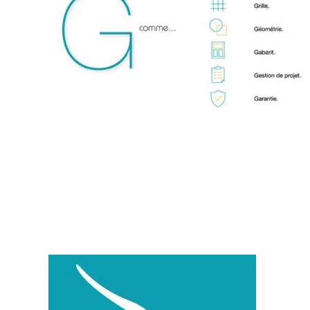
G comme Guideline :
structurer pour mieux
communiquer
21 mai 2026