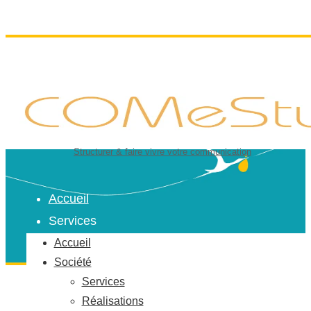
Structurer & faire vivre votre communication
Accueil
Services
Accueil
Société
Services
COMeStudio :
Réalisations