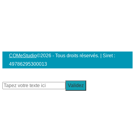
Du lundi au vendredi :
Le matin :
10 h - 12 h
L'après-midi :
16 h - 19 h
Les autres plages horaires sont destinées au travail et
à notre concentration ;-)
COMeStudio
©2026 - Tous droits réservés. | Siret :
49786295300013