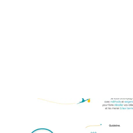
comestudio.fr
est le site officiel de COMeStudio dont le
siège social est situé à Perrigny-sur-Loire. La directrice
de la publication du site est Corinne Méjard, en sa
qualité de chef d'entreprise. Le site Internet a été créé
et est administré par
COMeStudio
. L’hébergement de
ce site est assuré par la société OVH SAS, dont le
siège social est 2 rue Kellermann - 59100 Roubaix.
Lire plus
Actus