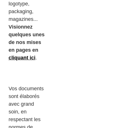
logotype,
packaging,
magazines...
Visionnez
quelques unes
de nos mises
en pages en
cliquant ici
.
services
infographiste
imprimés web
Vos documents
sont élaborés
avec grand
soin, en
respectant les
normes de