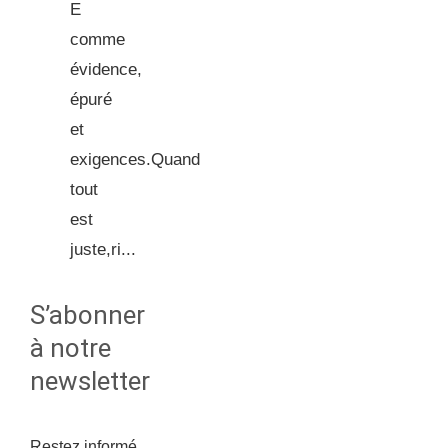
E
comme
évidence,
épuré
et
exigences.Quand
tout
est
juste,ri...
S’abonner
à notre
newsletter
Restez informé