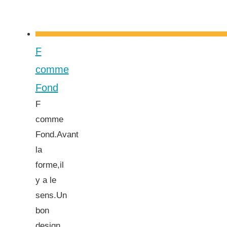
F
comme
Fond
F
comme
Fond.Avant
la
forme,il
y a le
sens.Un
bon
design