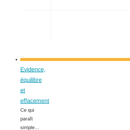
Evidence,
équilibre
et
effacement
Ce qui
paraît
simple…