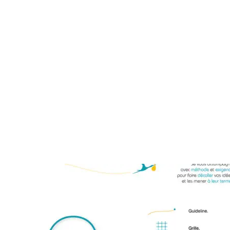
siège social est situé à Perrigny-sur-Loire. La directrice
de la publication du site est Corinne Méjard, en sa
qualité de chef d'entreprise. Le site Internet a été créé
et est administré par
COMeStudio
. L’hébergement de
ce site est assuré par la société OVH SAS, dont le
siège social est 2 rue Kellermann - 59100 Roubaix.
Lire plus
Actus