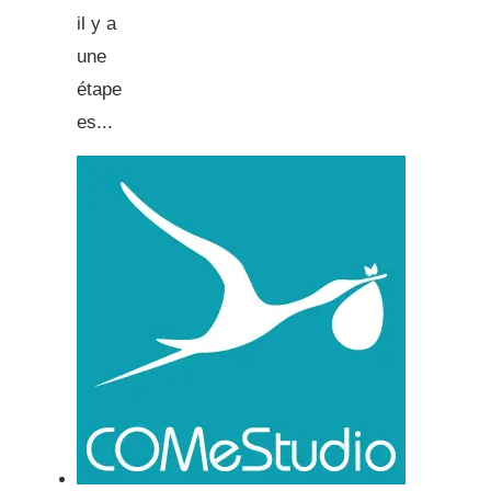
il y a
une
étape
es...