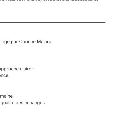
irigé par Corinne Méjard,
pproche claire :
gence.
umaine,
la qualité des échanges.